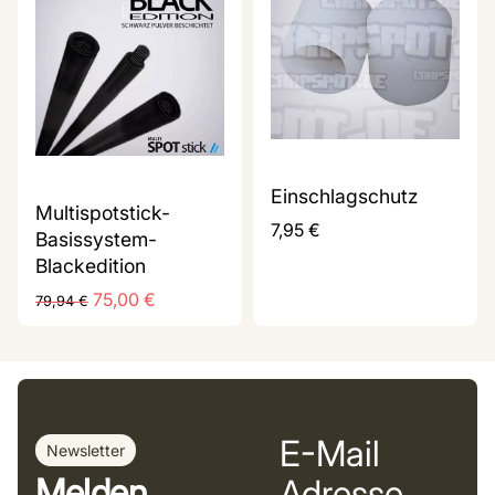
Einschlagschutz
Multispotstick-
7,95
€
Basissystem-
Blackedition
75,00
€
79,94
€
E-Mail
Newsletter
Melden
Adresse