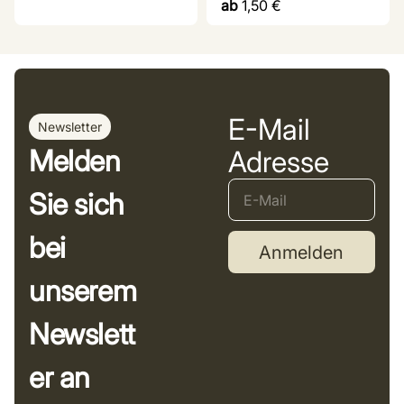
ab
1,50
€
E-Mail
Newsletter
Melden
Adresse
Sie sich
bei
Anmelden
unserem
Newslett
er an