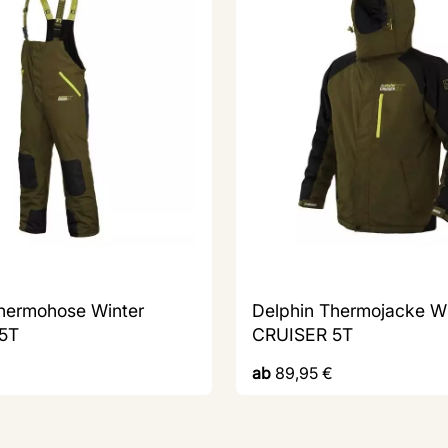
hermohose Winter
Delphin Thermojacke Wi
5T
CRUISER 5T
ab
89,95
€