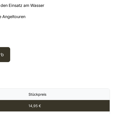
r den Einsatz am Wasser
he Angeltouren
rb
Stückpreis
14,95
€