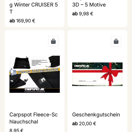
g Winter CRUISER 5
3D – 5 Motive
T
ab
9,98
€
ab
169,90
€
Carpspot Fleece-Sc
Geschenkgutschein
hlauchschal
ab
20,00
€
8,95
€