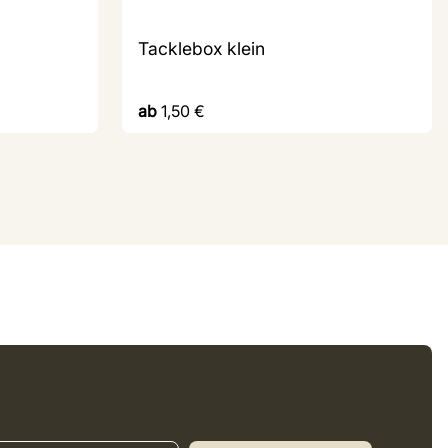
Tacklebox klein
ab
1,50
€