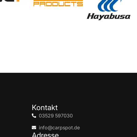
Kontakt
03529 597030
info@carpspot.de
Adresse