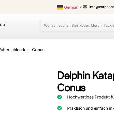
info@carpspo
German
▼
hop
 Futterschleuder – Conus
Delphin Katap
Conus
Hochwertiges Produkt fü
Praktisch und einfach i