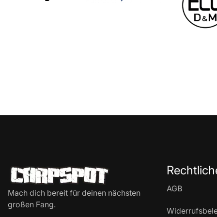
Rechtlich
AGB
Mach dich bereit für deinen nächsten
großen Fang.
Widerrufsbel