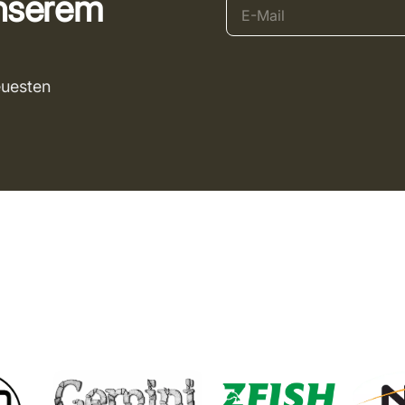
unserem
euesten