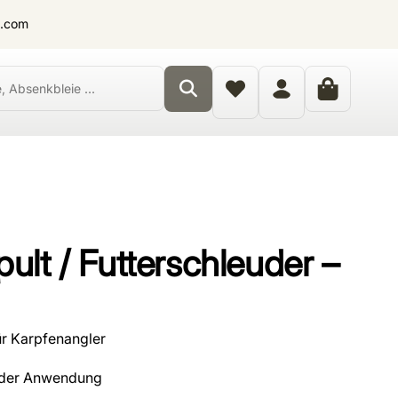
t.com
ult / Futterschleuder –
r Karpfenangler
n der Anwendung