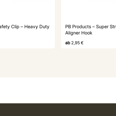
afety Clip – Heavy Duty
PB Products – Super St
Aligner Hook
ab
2,95
€