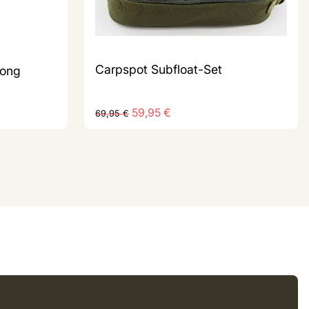
Carpspot Subfloat-Set
rong
59,95
€
69,95
€