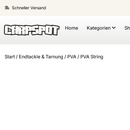
Schneller Versand
Home
Kategorien
S
Start
/
Endtackle & Tarnung
/
PVA
/ PVA String