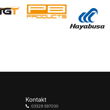
Kontakt
03529 597030