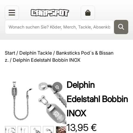
Start
/
Delphin Tackle
/
Banksticks Pod´s & Bissan
z.
/ Delphin Edelstahl Bobbin INOX
Delphin
Edelstahl Bobbin
INOX
13,95
€