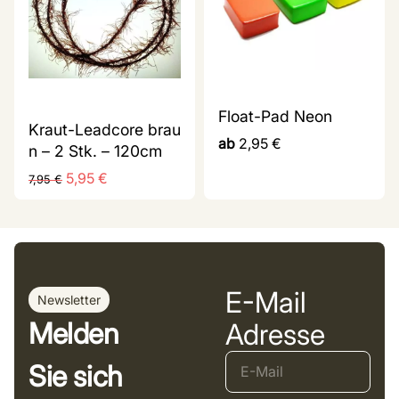
Float-Pad Neon
Kraut-Leadcore brau
ab
2,95
€
n – 2 Stk. – 120cm
5,95
€
7,95
€
E-Mail
Newsletter
Melden
Adresse
Sie sich