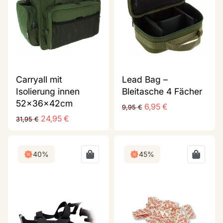
Carryall mit
Lead Bag –
Isolierung innen
Bleitasche 4 Fächer
52x36x42cm
6,95
€
9,95
€
24,95
€
31,95
€
40%
45%