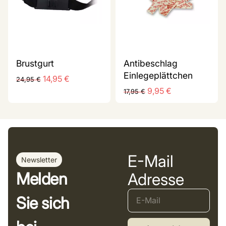
Brustgurt
Antibeschlag
Einlegeplättchen
14,95
€
24,95
€
9,95
€
17,95
€
E-Mail
Newsletter
Melden
Adresse
Sie sich