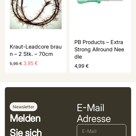
PB Products – Extra
Kraut-Leadcore brau
Strong Allround Nee
n – 2 Stk. – 70cm
dle
3,95
€
5,95
€
4,99
€
E-Mail
Newsletter
Melden
Adresse
Sie sich