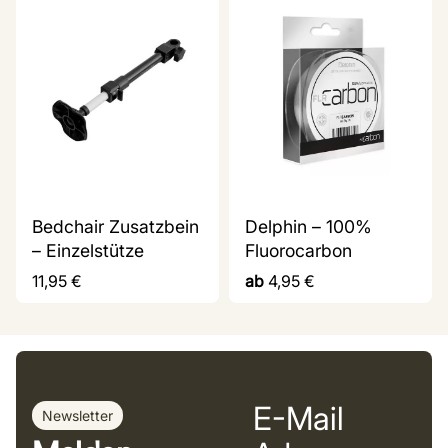
Bedchair Zusatzbein
Delphin – 100%
– Einzelstütze
Fluorocarbon
11,95
€
ab
4,95
€
E-Mail
Newsletter