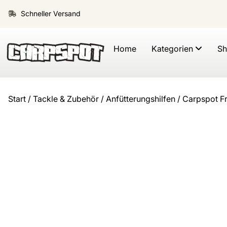
Schneller Versand
Home
Kategorien
S
Start
/
Tackle & Zubehör
/
Anfütterungshilfen
/ Carpspot F