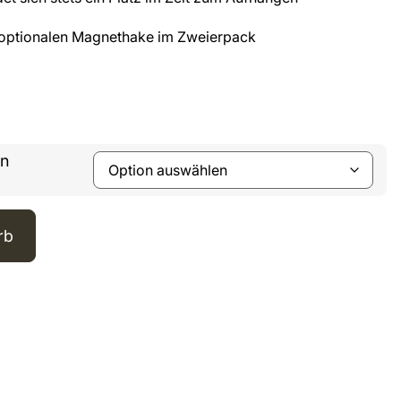
 optionalen Magnethake im Zweierpack
n
rb