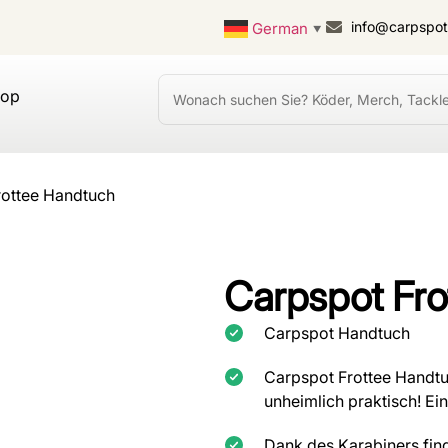
info@carpspo
German
▼
hop
rottee Handtuch
Carpspot Fro
Carpspot Handtuch
Carpspot Frottee Handtuc
unheimlich praktisch! Ein 
Dank des Karabiners find