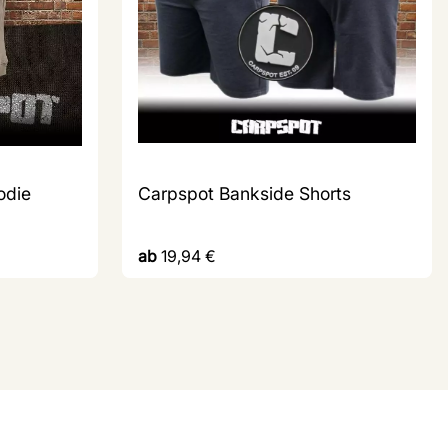
odie
Carpspot Bankside Shorts
ab
19,94
€