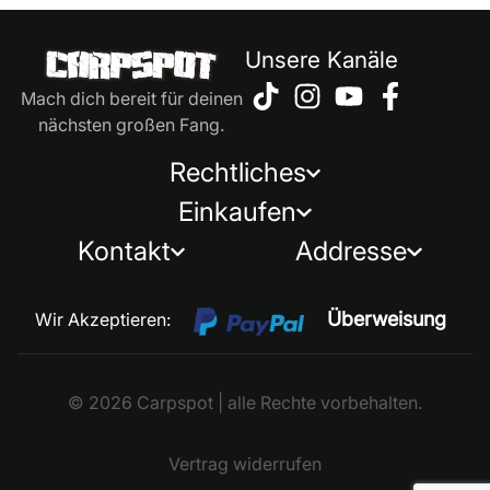
Unsere Kanäle
Mach dich bereit für deinen
nächsten großen Fang.
Rechtliches
Einkaufen
Kontakt
Addresse
Überweisung
Wir Akzeptieren:
© 2026 Carpspot | alle Rechte vorbehalten.
Vertrag widerrufen