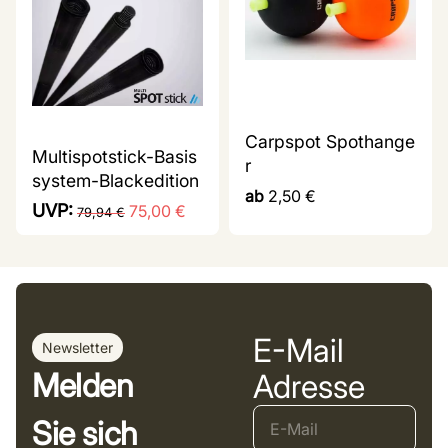
Carpspot Spothange
Multispotstick-Basis
r
system-Blackedition
ab
2,50
€
UVP:
75,00
€
79,94
€
E-Mail
Newsletter
Melden
Adresse
Sie sich