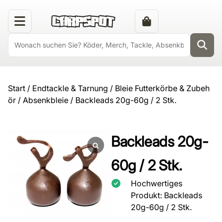
Start
/
Endtackle & Tarnung
/
Bleie Futterkörbe & Zubeh
ör
/
Absenkbleie
/ Backleads 20g-60g / 2 Stk.
Backleads 20g-
60g / 2 Stk.
Hochwertiges
Produkt: Backleads
20g-60g / 2 Stk.