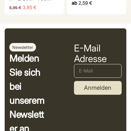
ab
2,59
€
3,95
€
5,95
€
E-Mail
Newsletter
Melden
Adresse
Sie sich
bei
Anmelden
unserem
Newslett
er an