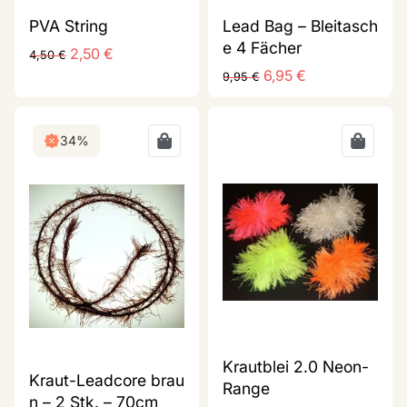
PVA String
Lead Bag – Bleitasch
e 4 Fächer
2,50
€
4,50
€
6,95
€
9,95
€
34%
Krautblei 2.0 Neon-
Kraut-Leadcore brau
Range
n – 2 Stk. – 70cm