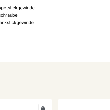
spotstickgewinde
nschraube
Bankstickgewinde