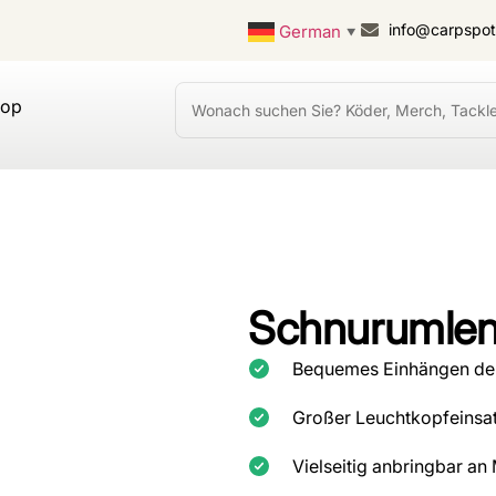
info@carpspo
German
▼
hop
Schnurumlen
Bequemes Einhängen der
Großer Leuchtkopfeinsat
Vielseitig anbringbar an