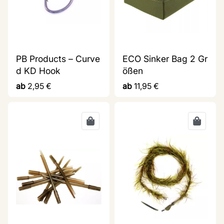
PB Products – Curve
ECO Sinker Bag 2 Gr
d KD Hook
ößen
ab
2,95
€
ab
11,95
€