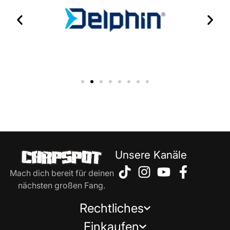
Unsere Kanäle
Mach dich bereit für deinen
nächsten großen Fang.
Rechtliches
Einkaufen