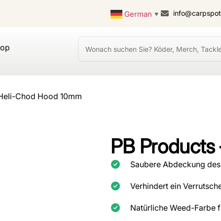
info@carpspo
German
▼
hop
 Heli-Chod Hood 10mm
PB Products
Saubere Abdeckung des M
Verhindert ein Verrutsch
Natürliche Weed-Farbe f