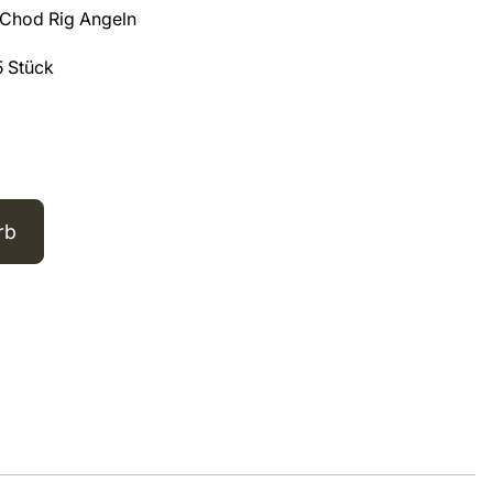
s Chod Rig Angeln
5 Stück
rb