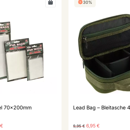
30%
el 70x200mm
Lead Bag – Bleitasche 
€
6,95
€
9,95
€