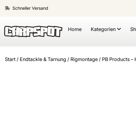
Schneller Versand
Home
Kategorien
S
Start
/
Endtackle & Tarnung
/
Rigmontage
/ PB Products –