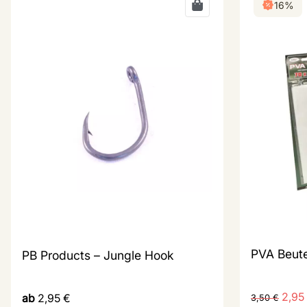
16%
PVA Beut
PB Products – Jungle Hook
2,95
ab
2,95
€
3,50
€