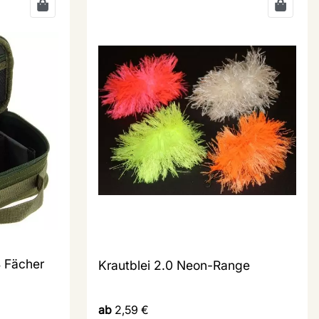
4 Fächer
Krautblei 2.0 Neon-Range
ab
2,59
€