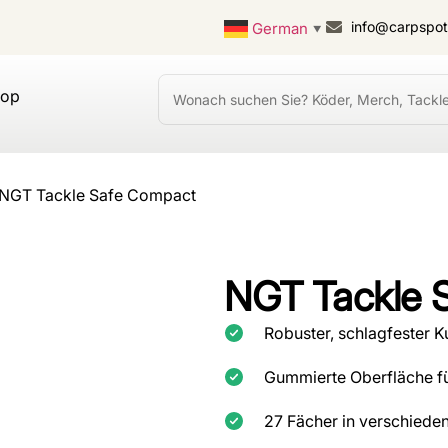
info@carpspo
German
▼
hop
 NGT Tackle Safe Compact
NGT Tackle 
Robuster, schlagfester K
Gummierte Oberfläche für
27 Fächer in verschieden