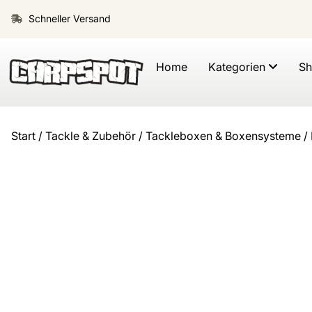
Schneller Versand
Home
Kategorien
S
Start
/
Tackle & Zubehör
/
Tackleboxen & Boxensysteme
/