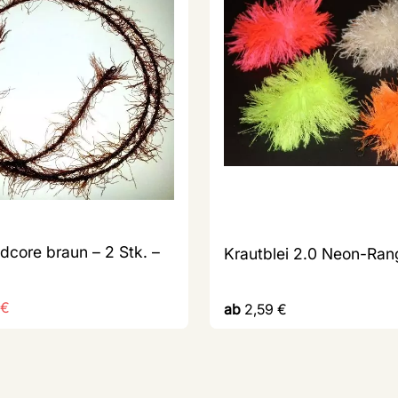
dcore braun – 2 Stk. –
Krautblei 2.0 Neon-Ran
€
ab
2,59
€