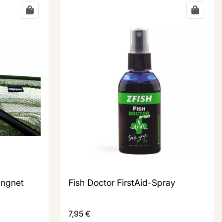
ingnet
Fish Doctor FirstAid-Spray
7,95
€