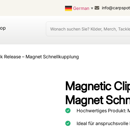
info@carpspo
German
▼
hop
ck Release – Magnet Schnellkupplung
Magnetic Cli
Magnet Schn
Hochwertiges Produkt: M
Ideal für anspruchsvolle