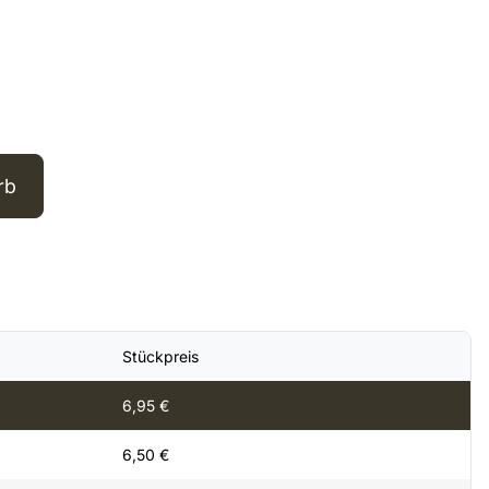
rb
Stückpreis
6,95
€
6,50
€