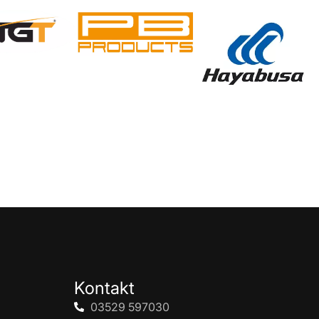
Kontakt
03529 597030