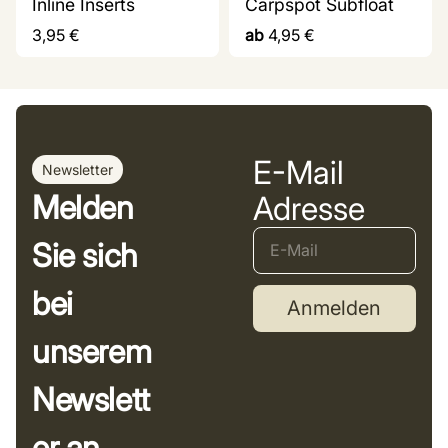
Inline Inserts
Carpspot Subfloat
3,95
€
ab
4,95
€
E-Mail
Newsletter
Melden
Adresse
Sie sich
bei
Anmelden
unserem
Newslett
er an