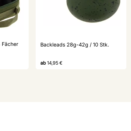
4 Fächer
Backleads 28g-42g / 10 Stk.
ab
14,95
€