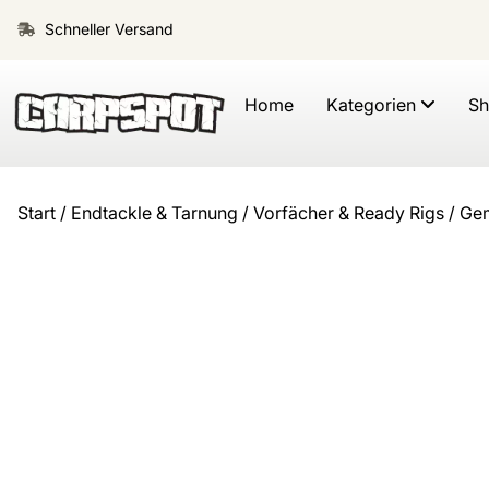
Schneller Versand
Home
Kategorien
S
Start
/
Endtackle & Tarnung
/
Vorfächer & Ready Rigs
/ Gem