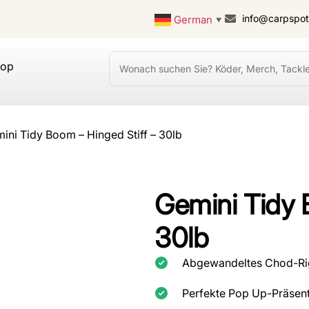
info@carpspo
German
▼
hop
ini Tidy Boom – Hinged Stiff – 30lb
Gemini Tidy 
30lb
Abgewandeltes Chod-Rig
Perfekte Pop Up-Präsen