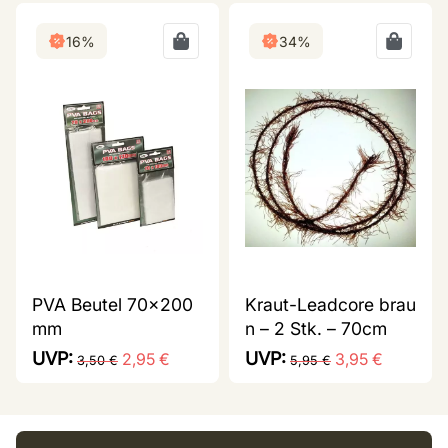
16%
34%
PVA Beutel 70x200
Kraut-Leadcore brau
mm
n – 2 Stk. – 70cm
UVP:
UVP:
2,95
€
3,95
€
3,50
€
5,95
€