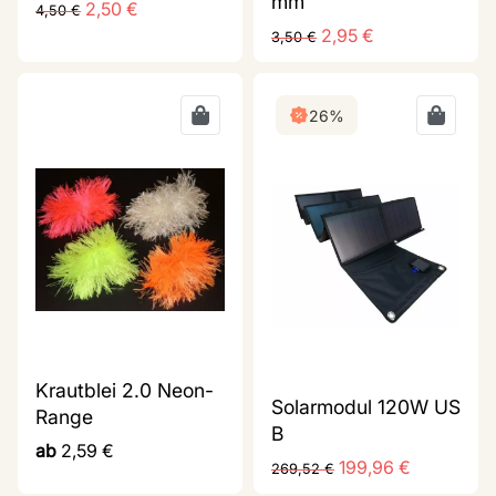
mm
2,50
€
4,50
€
2,95
€
3,50
€
26%
Krautblei 2.0 Neon-
Solarmodul 120W US
Range
B
ab
2,59
€
199,96
€
269,52
€