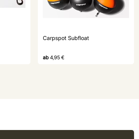
Carpspot Subfloat
ab
4,95
€