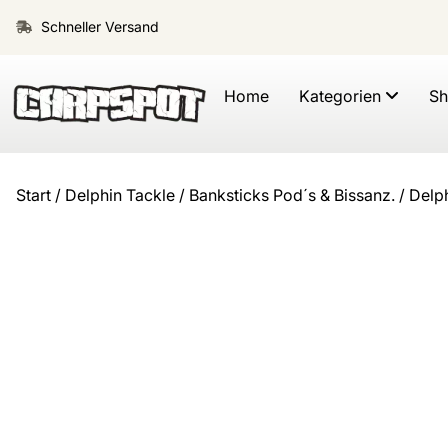
Schneller Versand
Home
Kategorien
S
Start
/
Delphin Tackle
/
Banksticks Pod´s & Bissanz.
/ Delp