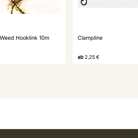
 Weed Hooklink 10m
Clampline
ab
2,25
€