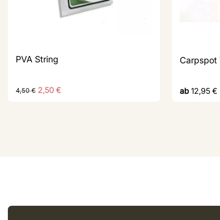
PVA String
Carpspot
2,50
€
ab
12,95
€
4,50
€