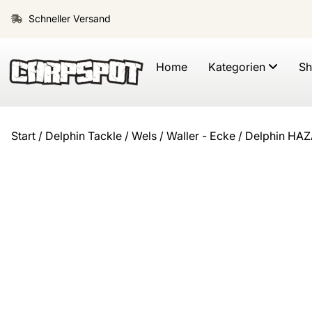
Schneller Versand
Home
Kategorien
S
Start
/
Delphin Tackle
/
Wels / Waller - Ecke
/ Delphin HA