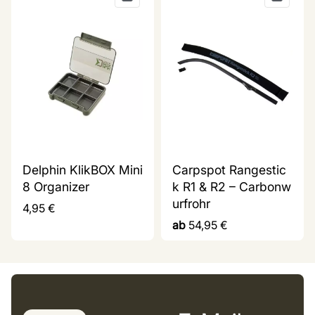
Delphin KlikBOX Mini
Carpspot Rangestic
8 Organizer
k R1 & R2 – Carbonw
urfrohr
4,95
€
ab
54,95
€