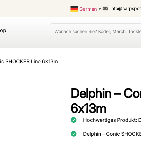
info@carpspo
German
▼
hop
nic SHOCKER Line 6x13m
Delphin – C
6x13m
Hochwertiges Produkt: 
Delphin – Conic SHOCK