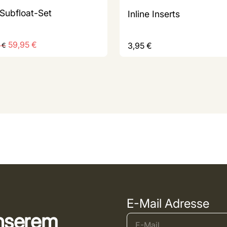
Subfloat-Set
Inline Inserts
59,95
€
3,95
€
5
€
E-Mail Adresse
unserem