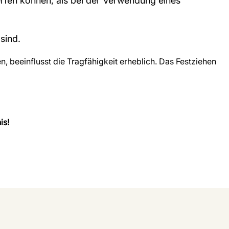
rfen können, als bei der Verwendung eines
sind.
en, beeinflusst die Tragfähigkeit erheblich. Das Festziehen
is!