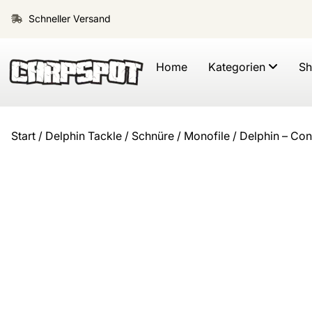
Schneller Versand
Home
Kategorien
S
Start
/
Delphin Tackle
/
Schnüre
/
Monofile
/ Delphin – Co