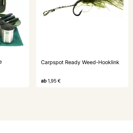
e
Carpspot Ready Weed-Hooklink
ab
1,95
€