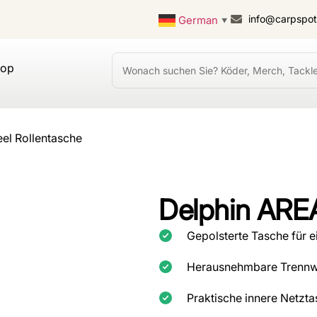
info@carpspo
German
▼
hop
el Rollentasche
Delphin AREA
Gepolsterte Tasche für e
Herausnehmbare Trennwa
Praktische innere Netzta