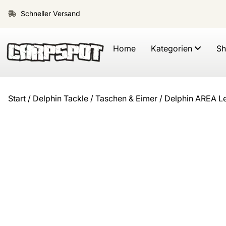
Schneller Versand
Home
Kategorien
S
Start
/
Delphin Tackle
/
Taschen & Eimer
/ Delphin AREA L