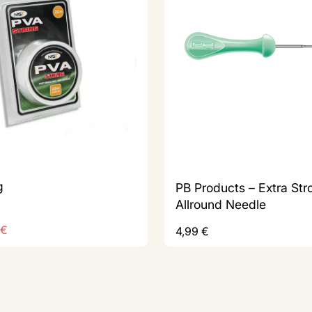
g
PB Products – Extra Str
Allround Needle
€
4,99
€