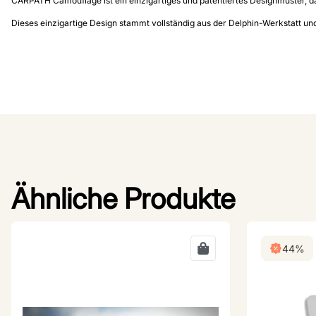
CARPATH Camouflage ist ein einzigartiges und patentiertes Designmuster, da
Dieses einzigartige Design stammt vollständig aus der Delphin-Werkstatt un
Ähnliche Produkte
44%