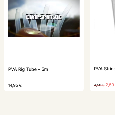
PVA Strin
PVA Rig Tube – 5m
2,50
14,95
€
4,50
€