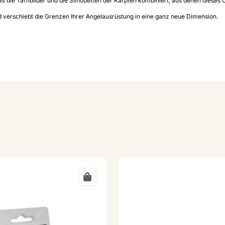
s die Tarnbilder und die Silhouetten der Karpfen kombiniert, aus denen dieses
d verschiebt die Grenzen Ihrer Angelausrüstung in eine ganz neue Dimension.