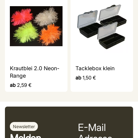
Krautblei 2.0 Neon-
Tacklebox klein
Range
ab
1,50
€
ab
2,59
€
E-Mail
Newsletter