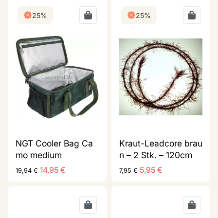
25%
25%
NGT Cooler Bag Ca
Kraut-Leadcore brau
mo medium
n – 2 Stk. – 120cm
14,95
€
5,95
€
19,94
€
7,95
€