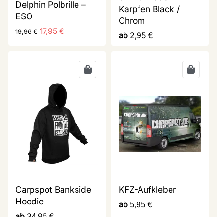
Delphin Polbrille –
Karpfen Black /
ESO
Chrom
17,95
€
19,96
€
ab
2,95
€
Carpspot Bankside
KFZ-Aufkleber
Hoodie
ab
5,95
€
ab
34,95
€