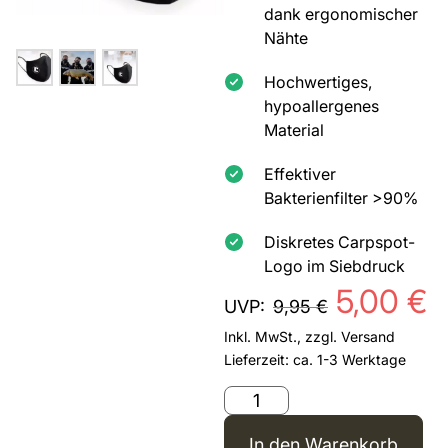
dank ergonomischer
Nähte
Hochwertiges,
hypoallergenes
Material
Effektiver
Bakterienfilter >90%
Diskretes Carpspot-
Logo im Siebdruck
5,00
€
UVP:
9,95
€
Inkl. MwSt., zzgl.
Versand
Lieferzeit: ca. 1-3 Werktage
In den Warenkorb