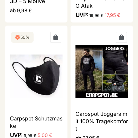
3D – 5 Motive
G Atak
ab
9,98
€
UVP:
17,95
€
19,96
€
50%
Carpspot Joggers m
Carpspot Schutzmas
it 100% Tragekomfor
ke
t
UVP:
5,00
€
9,95
€
ab
27,95
€