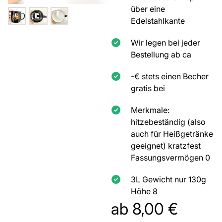
über eine
Edelstahlkante
Wir legen bei jeder
Bestellung ab ca
-€ stets einen Becher
gratis bei
Merkmale:
hitzebeständig (also
auch für Heißgetränke
geeignet) kratzfest
Fassungsvermögen 0
3L Gewicht nur 130g
Höhe 8
ab
8,00
€