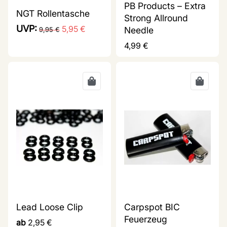
PB Products – Extra
NGT Rollentasche
Strong Allround
UVP:
5,95
€
Needle
9,95
€
4,99
€
Lead Loose Clip
Carpspot BIC
Feuerzeug
ab
2,95
€