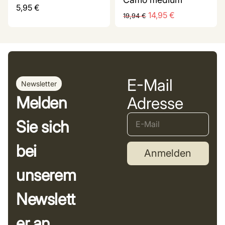
5,95
€
14,95
€
19,94
€
E-Mail
Newsletter
Melden
Adresse
Sie sich
bei
Anmelden
unserem
Newslett
er an