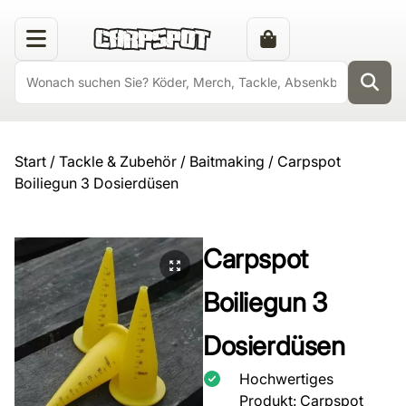
Start
/
Tackle & Zubehör
/
Baitmaking
/ Carpspot
Boiliegun 3 Dosierdüsen
Carpspot
Boiliegun 3
Dosierdüsen
Hochwertiges
Produkt: Carpspot