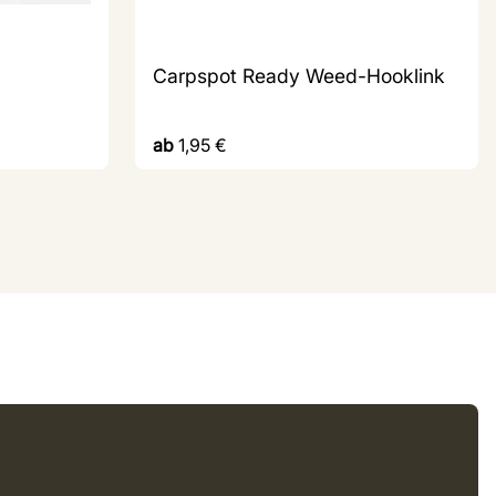
Carpspot Ready Weed-Hooklink
ab
1,95
€