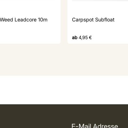
 Weed Leadcore 10m
Carpspot Subfloat
ab
4,95
€
E-Mail Adresse