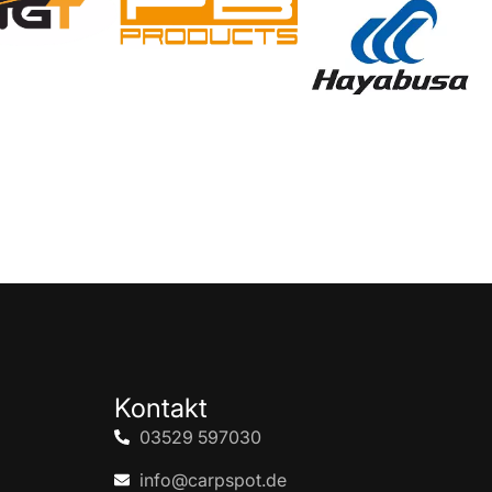
Kontakt
03529 597030
info@carpspot.de