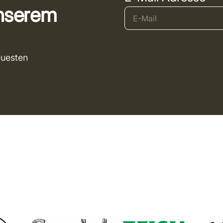
unserem
euesten