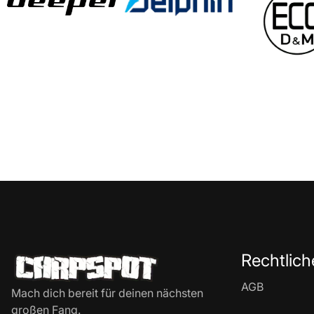
Rechtlich
AGB
Mach dich bereit für deinen nächsten
großen Fang.