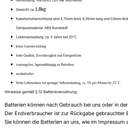
Abmessung:
90x70x101 (107 inkl. Anschlüsse)
1,8kg
Gewicht: ca
Kabelschuhanschl
üsse sind 4,75mm breit, 6,35mm lang und 0,8mm dic
Gehäusematerial: ABS-Kunststoff
Lebenserwartung: ca. 5 Jahre bei 20°C
keine Gasentwicklung
hohe Qualität, Zuverlässigkeit und Energiedichte
wartungsfrei, lageunabhängig zu Betreiben
auslaufsicher
Hohe Lebensdauer bei geringer Selbstentladung, ca. 3% pro Monat bei 25° C
Hinweise gemäß § 12 Batterieverodnung:
Batterien können nach Gebrauch bei uns oder in d
Der Endverbraucher ist zur Rückgabe gebrauchter Bat
Sie können die Batterien an uns, wie im Impressum