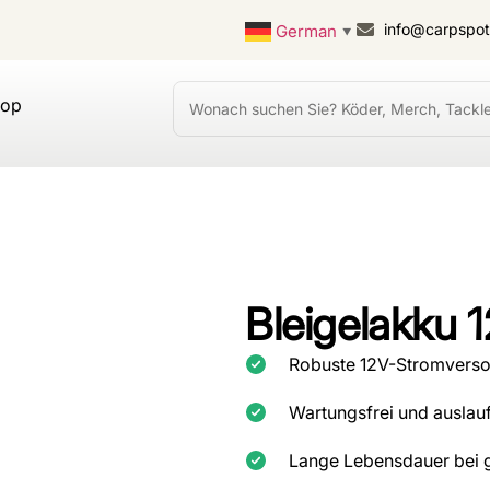
info@carpspo
German
▼
hop
Bleigelakku 
Robuste 12V-Stromversor
Wartungsfrei und ausla
Lange Lebensdauer bei g