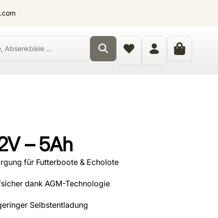
t.com
12V – 5Ah
gung für Futterboote & Echolote
ufsicher dank AGM-Technologie
eringer Selbstentladung