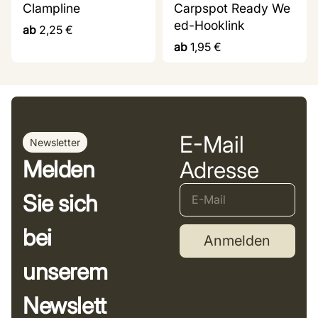
Clampline
Carpspot Ready We
ed-Hooklink
ab
2,25
€
ab
1,95
€
E-Mail
Newsletter
Melden
Adresse
Sie sich
bei
Anmelden
unserem
Newslett