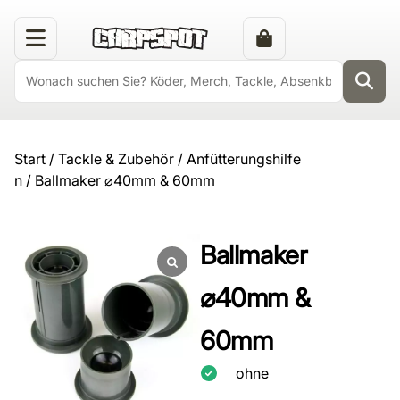
Start
/
Tackle & Zubehör
/
Anfütterungshilfe
n
/ Ballmaker ⌀40mm & 60mm
Ballmaker
⌀40mm &
60mm
ohne