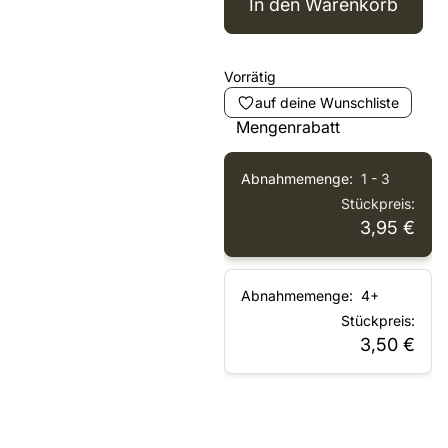
In den Warenkorb
Vorrätig
auf deine Wunschliste
Mengenrabatt
1 - 3
3,95
€
4+
3,50
€