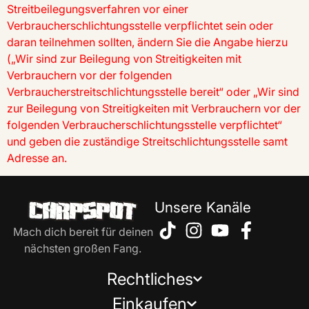
Streitbeilegungsverfahren vor einer
Verbraucherschlichtungsstelle verpflichtet sein oder
daran teilnehmen sollten, ändern Sie die Angabe hierzu
(„Wir sind zur Beilegung von Streitigkeiten mit
Verbrauchern vor der folgenden
Verbraucherstreitschlichtungsstelle bereit“ oder „Wir sind
zur Beilegung von Streitigkeiten mit Verbrauchern vor der
folgenden Verbraucherschlichtungsstelle verpflichtet“
und geben die zuständige Streitschlichtungsstelle samt
Adresse an.
Unsere Kanäle
Mach dich bereit für deinen
nächsten großen Fang.
Rechtliches
Einkaufen